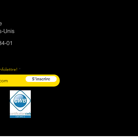
e
s-Unis
4-01​​
infolettre!
S'inscrire