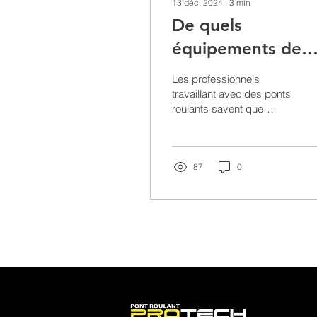
13 déc. 2024
∙
3
min
De quels
équipements de
levage avez-vous
Les professionnels
besoin?
travaillant avec des ponts
roulants savent que
choisir le bon équipement
est crucial pour optimiser
les opérations et...
87
0