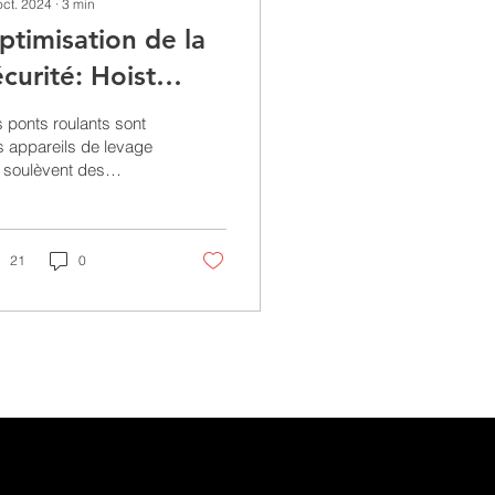
oct. 2024
∙
3
min
ptimisation de la
écurité: Hoist
onitor et
 ponts roulants sont
ariateurs de
 appareils de levage
 soulèvent des
réquence pour
rges de plusieurs
onts roulants et
nes, ce qui nécessite
e maintenance
alans
quate....
21
0