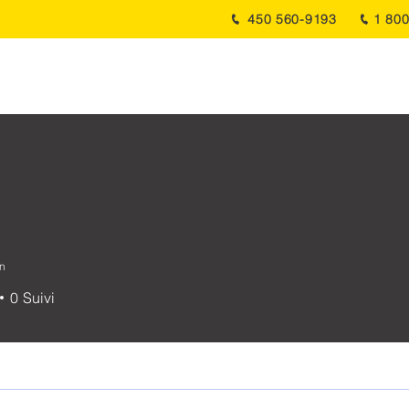
450 560-9193
1 80
À propos
Services
Produits
Réalisations
Nouvelles
in
0
Suivi