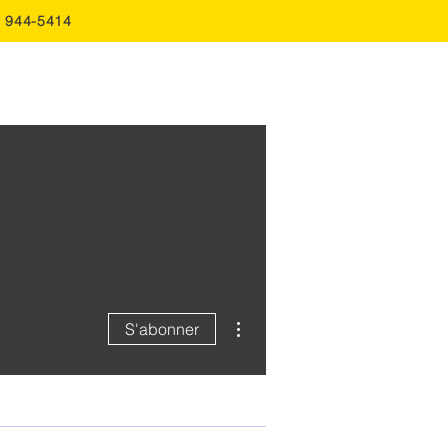
0 944-5414
FAQ
Soumission
Contact
Plus d'actions
S'abonner