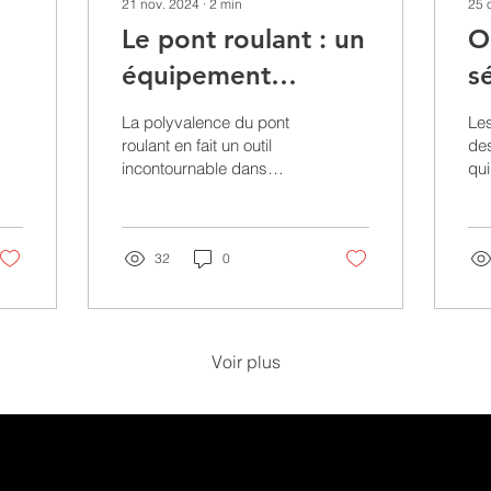
21 nov. 2024
∙
2
min
25 
Le pont roulant : un
O
équipement
s
essentiel dans de
M
La polyvalence du pont
Les
nombreuses
v
roulant en fait un outil
des
incontournable dans
qui
industries
f
divers secteurs d'activités
cha
. Automobiles et
p
ton
transports Ces secteurs...
un
p
32
0
adé
Voir plus