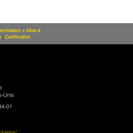
rnisation + Mise à
n
|
Certification
e
s-Unis
4-01​​
infolettre!