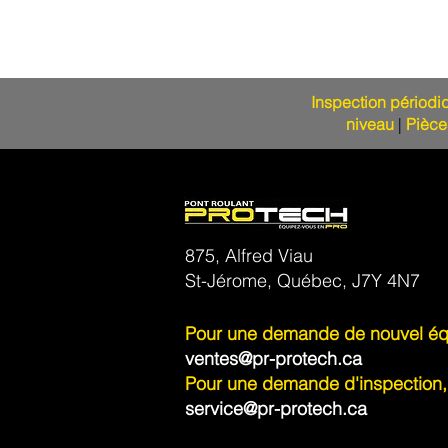
Inspection périodi
niveau
|
Pièce
875, Alfred Viau
St-Jérome, Québec, J7Y 4N7
Pour une demande de nouvel éq
ventes@pr-protech.ca
Pour une demande d'inspection, 
service@pr-protech.ca