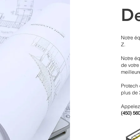
De
Notre é
Z.
Notre éq
de votr
meilleur
Protech 
plus de 
Appelez-
(450) 56