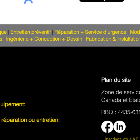
que
|
Entretien préventif
|
Réparation + Service d'urgence
|
Mode
s
|
Ingénierie + Conception + Dessin
|
Fabrication & Installatio
Plan du site
Zone de servic
Canada et État
uipement:
RBQ : 4435-638
réparation ou entretien:
Inscrivez-vous à l'