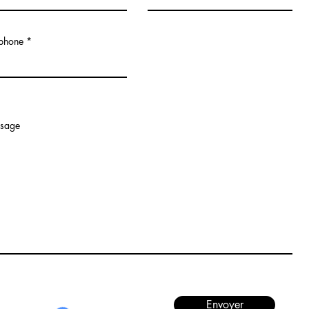
éphone
sage
Envoyer