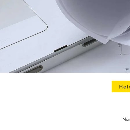
Ret
No