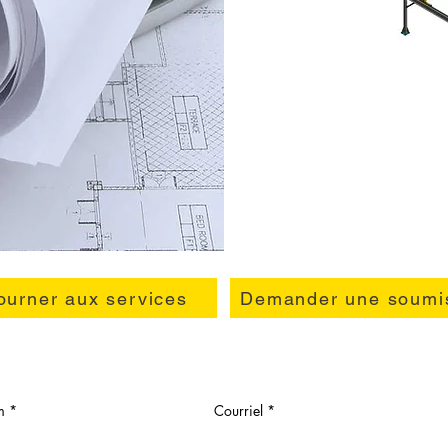
ourner aux services
Demander une soumi
m
Courriel