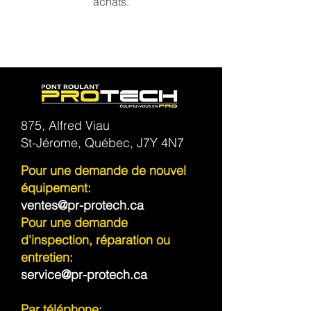
achats.
875, Alfred Viau
St-Jérome, Québec, J7Y 4N7
Pour une demande de nouvel
équipement:
ventes@pr-protech.ca
Pour une demande
d'inspection, réparation ou
entretien:
service@pr-protech.ca
Par téléphone: